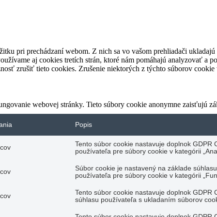
itku pri prechádzaní webom. Z nich sa vo vašom prehliadači ukladajú 
oužívame aj cookies tretích strán, ktoré nám pomáhajú analyzovať a po
osť zrušiť tieto cookies. Zrušenie niektorých z týchto súborov cookie
ungovanie webovej stránky. Tieto súbory cookie anonymne zaisťujú zá
ania
Popis
Tento súbor cookie nastavuje doplnok GDPR C
acov
používateľa pre súbory cookie v kategórii „Anal
Súbor cookie je nastavený na základe súhla
acov
používateľa pre súbory cookie v kategórii „Fu
Tento súbor cookie nastavuje doplnok GDPR C
acov
súhlasu používateľa s ukladaním súborov cook
Tento súbor cookie nastavuje doplnok GDPR C