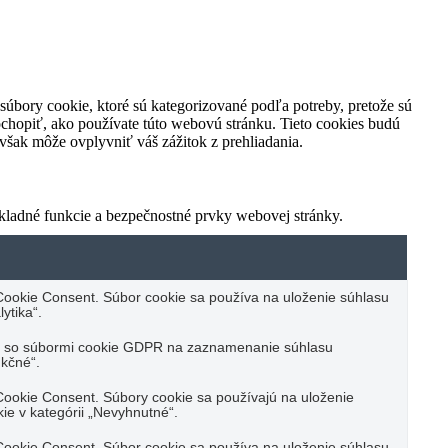
súbory cookie, ktoré sú kategorizované podľa potreby, pretože sú
chopiť, ako používate túto webovú stránku. Tieto cookies budú
 však môže ovplyvniť váš zážitok z prehliadania.
kladné funkcie a bezpečnostné prvky webovej stránky.
ookie Consent. Súbor cookie sa používa na uloženie súhlasu
ytika“.
su so súbormi cookie GDPR na zaznamenanie súhlasu
nkčné“.
ookie Consent. Súbory cookie sa používajú na uloženie
ie v kategórii „Nevyhnutné“.
ookie Consent. Súbor cookie sa používa na uloženie súhlasu