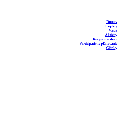
Domov
Projekty
Mapa
Aktivity
Rozpočet a dane
Participatívne plánovanie
Články