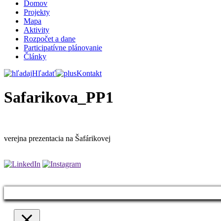
Domov
Projekty
Mapa
Aktivity
Rozpočet a dane
Participatívne plánovanie
Články
Hľadať
Kontakt
Safarikova_PP1
verejna prezentacia na Šafárikovej