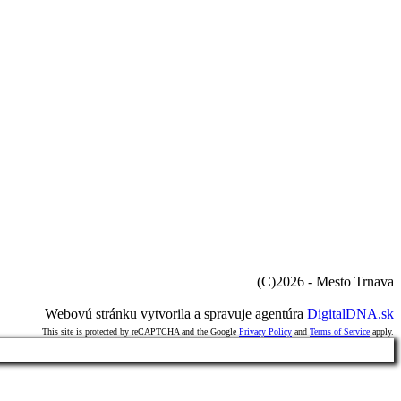
(C)2026 - Mesto Trnava
Webovú stránku vytvorila a spravuje agentúra
DigitalDNA.sk
This site is protected by reCAPTCHA and the Google
Privacy Policy
and
Terms of Service
apply.