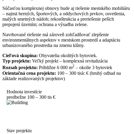
Súčasťou komplexnej obnovy bude aj riešenie mestského mobiliáru
– najmä herných, športových, a oddychových prvkov, osvetlenia,
malých smetných nádob; rekonštrukcia a preriešenie peších
prepojení územím; ochrana a výsadba zelene.
Navrhované riešenie má zároveň zohľadňovať zlepšenie
environmentálnych aspektov v mestskom prostredí a adaptáciu
urbanizovaného prostredia na zmenu klímy.
Cieľová skupina:
Obyvatelia okolitých bytoviek.
Typ projektu:
Veľký projekt – komplexná revitalizácia
2
Rozsah projektu:
Približne 6 000 m
– okolie 3 bytoviek
Orientačná cena projektu:
100 – 300 tisíc € (hrubý odhad na
základe realizovaných projektov)
Hodnota investície
predbežne 100 – 300 tis €
Stav projektu