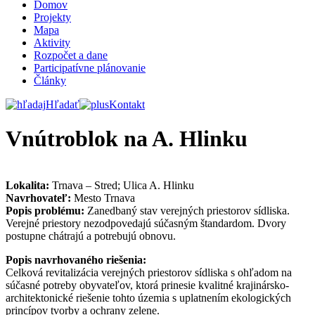
Domov
Projekty
Mapa
Aktivity
Rozpočet a dane
Participatívne plánovanie
Články
Hľadať
Kontakt
Vnútroblok na A. Hlinku
Lokalita:
Trnava – Stred; Ulica A. Hlinku
Navrhovateľ:
Mesto Trnava
Popis problému:
Zanedbaný stav verejných priestorov sídliska.
Verejné priestory nezodpovedajú súčasným štandardom. Dvory
postupne chátrajú a potrebujú obnovu.
Popis navrhovaného riešenia:
Celková revitalizácia verejných priestorov sídliska s ohľadom na
súčasné potreby obyvateľov, ktorá prinesie kvalitné krajinársko-
architektonické riešenie tohto územia s uplatnením ekologických
princípov tvorby a ochrany zelene.