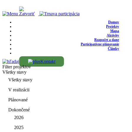
Domov
Projekty
Mapa
Aktivity
Rozpočet a dane
Participatívne plánovanie
Články
Kontakt
Filter projektov
Všetky stavy
Všetky stavy
V realizácii
Plánované
Dokončené
2026
2025