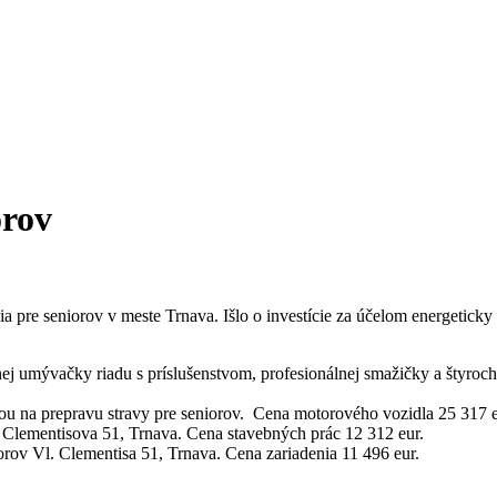
orov
 pre seniorov v meste Trnava. Išlo o investície za účelom energeticky
 umývačky riadu s príslušenstvom, profesionálnej smažičky a štyroch
u na prepravu stravy pre seniorov. Cena motorového vozidla 25 317 e
 Clementisova 51, Trnava. Cena stavebných prác 12 312 eur.
rov Vl. Clementisa 51, Trnava. Cena zariadenia 11 496 eur.