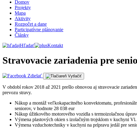
Domov
Projekty
Mapa
Aktivity
Rozpočet a dane
Participatívne plánovanie
Články
Hľadať
Kontakt
Stravovacie zariadenia pre seni
Zdielať
Vytlačiť
V období rokov 2018 až 2021 prešlo obnovou aj stravovacie zariadenia
prevozu stravy.
Nákup a montáž veľkokapacitného konvektomatu, profesionálnej
seniorov, v hodnote 28 038 eur
Nákup úžitkového motorového vozidla s termoizolačnou úpravo
Výmena plastových okien s izolačným trojsklom v kuchyni Vl.
Výmena vzduchotechniky v kuchyni na prípravu jedál pre senio