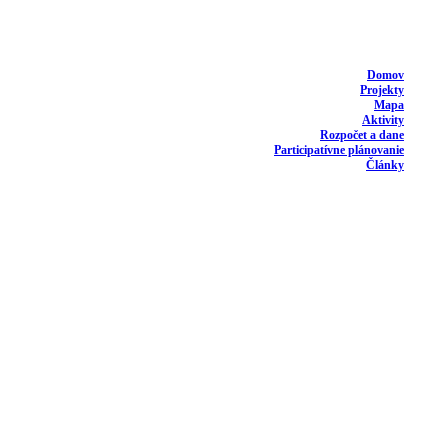
Domov
Projekty
Mapa
Aktivity
Rozpočet a dane
Participatívne plánovanie
Články