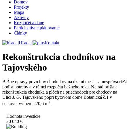
Domov
Projekty
Mapa
Aktivity
Rozpočet a dane
Participatívne plánovanie
Články
Hľadať
Kontakt
Rekonštrukcia chodníkov na
Tajovského
Bežné opravy povrchov chodníkov na území mesta samospráva rieši
podľa potreby a v rámci rozpočtu bežného roka. Na rad prišla aj
rekonštrukcia chodníka a plôch na priechodoch pre chodcov na
Ulici J. G. Tajovského popri bytovom dome Botanická č.1 v
2
celkovej výmere 270,6 m
.
Hodnota investície
20 040 €