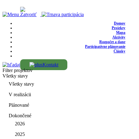
Domov
Projekty
Mapa
Aktivity
Rozpočet a dane
Participatívne plánovanie
Články
Kontakt
Filter projektov
Všetky stavy
Všetky stavy
V realizácii
Plánované
Dokončené
2026
2025