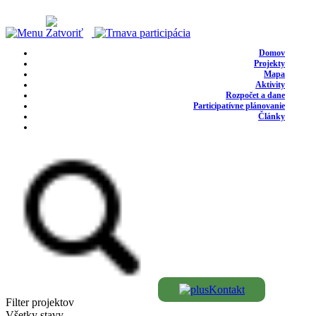
Domov
Projekty
Mapa
Aktivity
Rozpočet a dane
Participatívne plánovanie
Články
Kontakt
Filter projektov
Všetky stavy