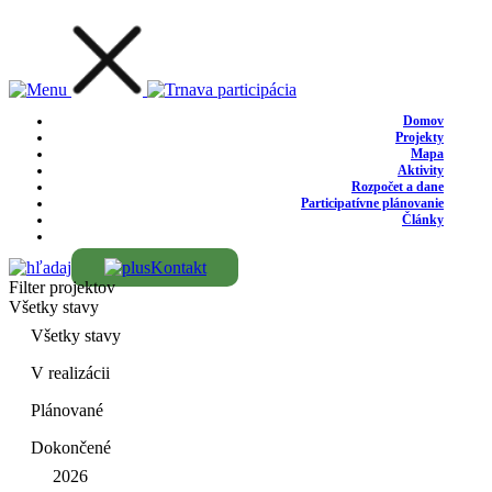
Domov
Projekty
Mapa
Aktivity
Rozpočet a dane
Participatívne plánovanie
Články
Kontakt
Filter projektov
Všetky stavy
Všetky stavy
V realizácii
Plánované
Dokončené
2026