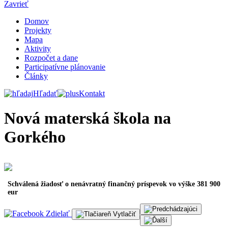
Zavrieť
Domov
Projekty
Mapa
Aktivity
Rozpočet a dane
Participatívne plánovanie
Články
Hľadať
Kontakt
Nová materská škola na
Gorkého
Schválená žiadosť o nenávratný finančný príspevok vo výške 381 900
eur
Zdielať
Vytlačiť