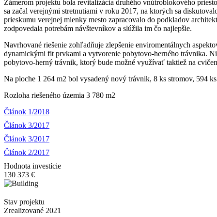
Zámerom projektu bola revitalizácia druhého vnútroblokového priestor
sa začal verejnými stretnutiami v roku 2017, na ktorých sa diskutov
prieskumu verejnej mienky mesto zapracovalo do podkladov architekto
zodpovedala potrebám návštevníkov a slúžila im čo najlepšie.
Navrhované riešenie zohľadňuje zlepšenie enviromentálnych aspektov 
dynamickými fit prvkami a vytvorenie pobytovo-herného trávnika. Ni
pobytovo-herný trávnik, ktorý bude možné využívať taktiež na cvičeni
Na ploche 1 264 m2 bol vysadený nový trávnik, 8 ks stromov, 594 ks k
Rozloha riešeného územia 3 780 m2
Článok 1/2018
Článok 3/2017
Článok 3/2017
Článok 2/2017
Hodnota investície
130 373 €
Stav projektu
Zrealizované 2021