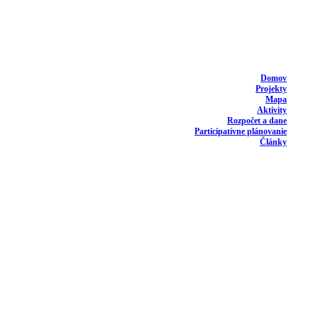
Domov
Projekty
Mapa
Aktivity
Rozpočet a dane
Participatívne plánovanie
Články