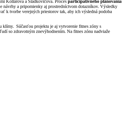
icami Kollárova a Sládkovičova. Proces
participatívneho plánovania
oje návrhy a pripomienky aj prostredníctvom dotazníkov. Výsledky
ať k tvorbe verejných priestorov tak, aby ich výsledná podoba
klímy. Súčasťou projektu je aj vytvorenie fitnes zóny s
e ľudí so zdravotným znevýhodnením. Na fitnes zónu nadviaže