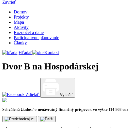
Zavrieť
Domov
Projekty
Mapa
Aktivity
Rozpočet a dane
Participatívne plánovanie
Články
Hľadať
Kontakt
Dvor B na Hospodárskej
Zdielať
Vytlačiť
Schválená žiadosť o nenávratný finančný príspevok vo výške 114 808 eu