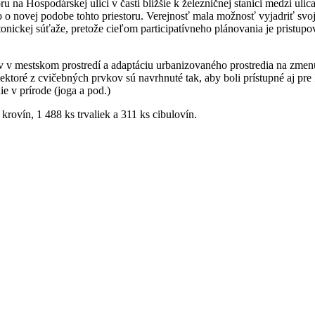
u na Hospodárskej ulici v časti bližšie k železničnej stanici medzi ul
alo o novej podobe tohto priestoru. Verejnosť mala možnosť vyjadriť sv
nickej súťaže, pretože cieľom participatívneho plánovania je pristupov
v mestskom prostredí a adaptáciu urbanizovaného prostredia na zmenu 
ektoré z cvičebných prvkov sú navrhnuté tak, aby boli prístupné aj pr
e v prírode (joga a pod.)
rovín, 1 488 ks trvaliek a 311 ks cibulovín.