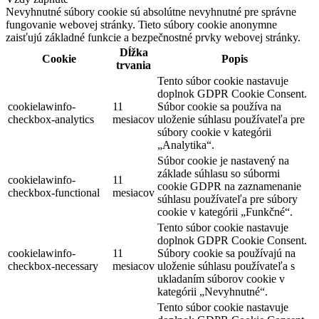
Nevyhnutné súbory cookie sú absolútne nevyhnutné pre správne
fungovanie webovej stránky. Tieto súbory cookie anonymne
zaisťujú základné funkcie a bezpečnostné prvky webovej stránky.
Dĺžka
Cookie
Popis
trvania
Tento súbor cookie nastavuje
doplnok GDPR Cookie Consent.
cookielawinfo-
11
Súbor cookie sa používa na
checkbox-analytics
mesiacov
uloženie súhlasu používateľa pre
súbory cookie v kategórii
„Analytika“.
Súbor cookie je nastavený na
základe súhlasu so súbormi
cookielawinfo-
11
cookie GDPR na zaznamenanie
checkbox-functional
mesiacov
súhlasu používateľa pre súbory
cookie v kategórii „Funkčné“.
Tento súbor cookie nastavuje
doplnok GDPR Cookie Consent.
cookielawinfo-
11
Súbory cookie sa používajú na
checkbox-necessary
mesiacov
uloženie súhlasu používateľa s
ukladaním súborov cookie v
kategórii „Nevyhnutné“.
Tento súbor cookie nastavuje