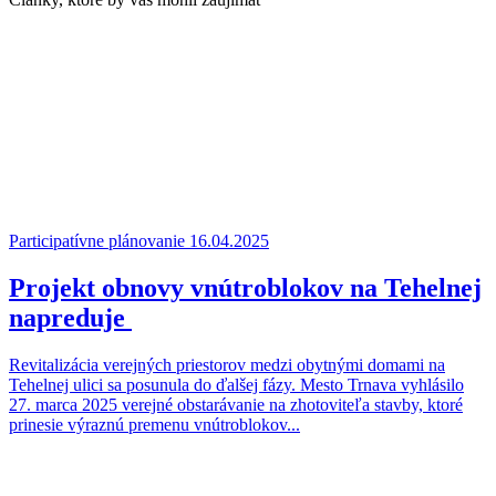
Participatívne plánovanie
16.04.2025
Projekt obnovy vnútroblokov na Tehelnej
napreduje
Revitalizácia verejných priestorov medzi obytnými domami na
Tehelnej ulici sa posunula do ďalšej fázy. Mesto Trnava vyhlásilo
27. marca 2025 verejné obstarávanie na zhotoviteľa stavby, ktoré
prinesie výraznú premenu vnútroblokov...