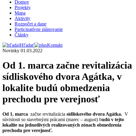
Domov
Projekty
Mapa
Aktivity
Rozpočet a dane
Participatívne plánovanie
Články
Hľadať
Kontakt
Novinky
01.03.2022
Od 1. marca začne revitalizácia
sídliskového dvora Agátka, v
lokalite budú obmedzenia
prechodu pre verejnosť
Od 1. marca
začne revitalizácia
sídliskového dvora Agátka.
V
súvislosti so stavebnými prácami (marec – august) b
udú v tejto
lokalite na jednotlivých realizovaných zónach obmedzenia
prechodu pre verejnosť.