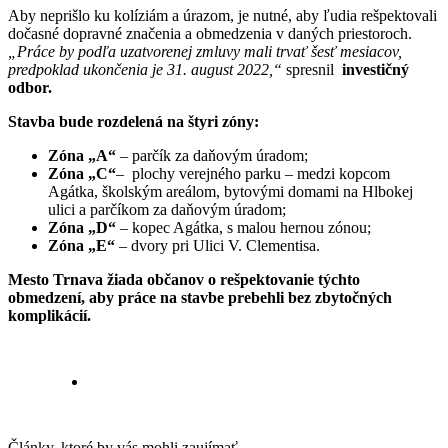
Aby neprišlo ku kolíziám a úrazom, je nutné, aby ľudia rešpektovali
dočasné dopravné značenia a obmedzenia v daných priestoroch.
„Práce by podľa uzatvorenej zmluvy mali trvať šesť mesiacov,
predpoklad ukončenia je 31. august 2022,“
spresnil
investičný
odbor.
Stavba bude rozdelená na štyri zóny:
Zóna „A“
– parčík za daňovým úradom;
Zóna „C“
– plochy verejného parku – medzi kopcom
Agátka, školským areálom, bytovými domami na Hlbokej
ulici a parčíkom za daňovým úradom;
Zóna „D“
– kopec Agátka, s malou hernou zónou;
Zóna „E“
– dvory pri Ulici V. Clementisa.
Mesto Trnava žiada občanov o rešpektovanie týchto
obmedzení, aby práce na stavbe prebehli bez zbytočných
komplikácií.
Články, ktoré by vás mohli zaujímať