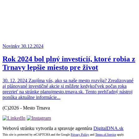
Novinky
30.12.2024
Rok 2024 bol plný investícií, ktoré robia z
Trnavy lepšie miesto pre život
30. 12. 2024 Zaujíma vás, ako sa naše mesto rozvíja? Zrealizované
aj plánované investičné akcie si môžete kedykoľvek počas roka
prezrieť na stránke planujmesto.trnava.sk. Tento prehľadný nástroj
ponúka aktuálne informácie...
(C)2026 - Mesto Trnava
Webovú stránku vytvorila a spravuje agentúra
DigitalDNA.sk
This site is protected by reCAPTCHA and the Google
Privacy Policy
and
Terms of Service
apply.