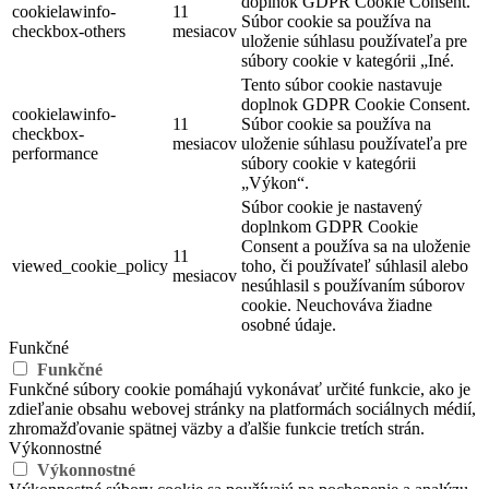
doplnok GDPR Cookie Consent.
cookielawinfo-
11
Súbor cookie sa používa na
checkbox-others
mesiacov
uloženie súhlasu používateľa pre
súbory cookie v kategórii „Iné.
Tento súbor cookie nastavuje
doplnok GDPR Cookie Consent.
cookielawinfo-
11
Súbor cookie sa používa na
checkbox-
mesiacov
uloženie súhlasu používateľa pre
performance
súbory cookie v kategórii
„Výkon“.
Súbor cookie je nastavený
doplnkom GDPR Cookie
Consent a používa sa na uloženie
11
viewed_cookie_policy
toho, či používateľ súhlasil alebo
mesiacov
nesúhlasil s používaním súborov
cookie. Neuchováva žiadne
osobné údaje.
Funkčné
Funkčné
Funkčné súbory cookie pomáhajú vykonávať určité funkcie, ako je
zdieľanie obsahu webovej stránky na platformách sociálnych médií,
zhromažďovanie spätnej väzby a ďalšie funkcie tretích strán.
Výkonnostné
Výkonnostné