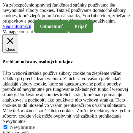
Na zabezpečenie správnej funkčnosti stránky používame iba
nevyhnutné súbory cookies. Taktiež používame dodatočné súbory
cookies, ktoré zlepšujú funkčnosť stránky, YouTube videí, zdieľanie
príspevkov a pod. Akceptovaním súhlasíte s ich používaním.
Viac informácií
Odmietnuť
Prijať
Manage consent
Close
Prehľad ochrany osobných údajov
Táto webová stránka používa súbory cookie na zlepšenie vášho
zážitku pri prechádzaní webom. Z nich sa vo vašom prehliadači
ukladajú súbory cookie, ktoré sú kategorizované podľa potreby,
pretože sú nevyhnutné pre fungovanie základných funkcií webovej
stránky. Používame aj cookies tretích strán, ktoré nám pomáhajú
analyzovať a pochopiť, ako používate túto webovú stránku. Tieto
cookies budú uložené vo vašom prehliadači iba s vaším súhlasom.
Máte tiež možnosť zrušiť tieto cookies. Zrušenie niektorých z týchto
súborov cookie však môže ovplyvniť váš zážitok z prehliadania.
Nevyhnutné
Nevyhnutné
Vždy zapnuté