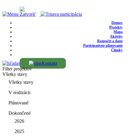
Domov
Projekty
Mapa
Aktivity
Rozpočet a dane
Participatívne plánovanie
Články
Kontakt
Filter projektov
Všetky stavy
Všetky stavy
V realizácii
Plánované
Dokončené
2026
2025