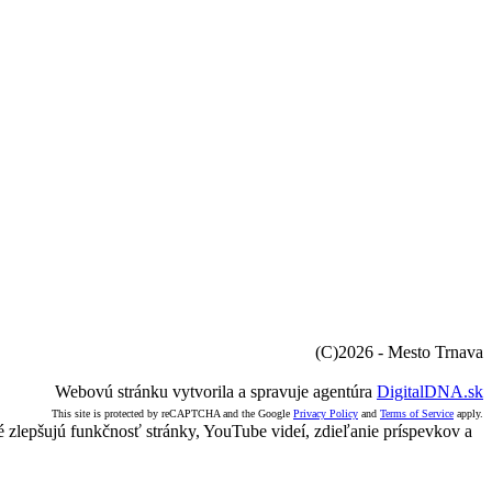
(C)2026 - Mesto Trnava
Webovú stránku vytvorila a spravuje agentúra
DigitalDNA.sk
This site is protected by reCAPTCHA and the Google
Privacy Policy
and
Terms of Service
apply.
 zlepšujú funkčnosť stránky, YouTube videí, zdieľanie príspevkov a