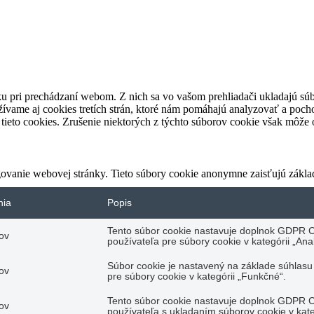
u pri prechádzaní webom. Z nich sa vo vašom prehliadači ukladajú súb
ívame aj cookies tretích strán, ktoré nám pomáhajú analyzovať a pocho
tieto cookies. Zrušenie niektorých z týchto súborov cookie však môže o
ovanie webovej stránky. Tieto súbory cookie anonymne zaisťujú zákla
nia
Popis
Tento súbor cookie nastavuje doplnok GDPR C
ov
používateľa pre súbory cookie v kategórii „Anal
Súbor cookie je nastavený na základe súhlas
ov
pre súbory cookie v kategórii „Funkčné“.
Tento súbor cookie nastavuje doplnok GDPR C
ov
používateľa s ukladaním súborov cookie v kate