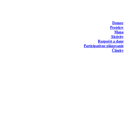
Domov
Projekty
Mapa
Aktivity
Rozpočet a dane
Participatívne plánovanie
Články