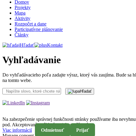
Domov
Projekty
Mapa
Aktivity
Rozpočet a dane
Participatívne plánovanie
Články
Hľadať
Kontakt
Vyhľadávanie
Do vyhľadávacieho poľa zadajte výraz, ktorý vás zaujíma. Bude sa h
na tomto webe.
Hľadať
Na zabezpečenie správnej funkčnosti stránky používame iba nevyhnut
pod. Akceptovaním súhlasíte s ich používaním.
Viac informácií
Odmietnuť
Prijať
Manage consent