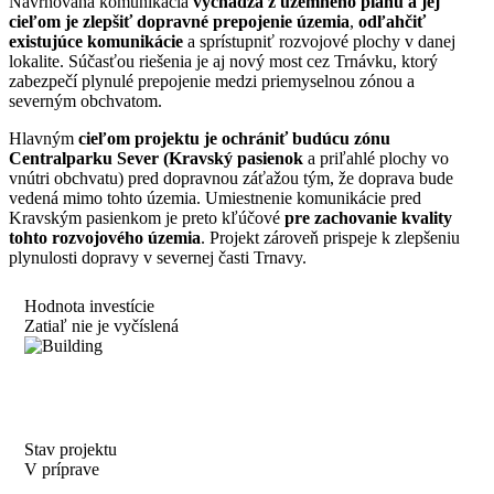
Navrhovaná komunikácia
vychádza z územného plánu a jej
cieľom je zlepšiť dopravné prepojenie územia
,
odľahčiť
existujúce komunikácie
a sprístupniť rozvojové plochy v danej
lokalite. Súčasťou riešenia je aj nový most cez Trnávku, ktorý
zabezpečí plynulé prepojenie medzi priemyselnou zónou a
severným obchvatom.
Hlavným
cieľom projektu je ochrániť budúcu zónu
Centralparku Sever (Kravský pasienok
a priľahlé plochy vo
vnútri obchvatu) pred dopravnou záťažou tým, že doprava bude
vedená mimo tohto územia. Umiestnenie komunikácie pred
Kravským pasienkom je preto kľúčové
pre zachovanie kvality
tohto rozvojového územia
. Projekt zároveň prispeje k zlepšeniu
plynulosti dopravy v severnej časti Trnavy.
Hodnota investície
Zatiaľ nie je vyčíslená
Stav projektu
V príprave