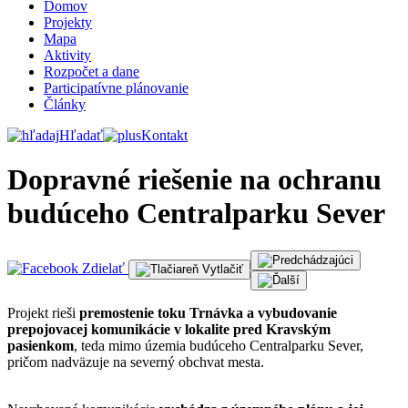
Domov
Projekty
Mapa
Aktivity
Rozpočet a dane
Participatívne plánovanie
Články
Hľadať
Kontakt
Dopravné riešenie na ochranu
budúceho Centralparku Sever
Zdielať
Vytlačiť
Projekt rieši
premostenie toku Trnávka a vybudovanie
prepojovacej komunikácie v lokalite pred Kravským
pasienkom
, teda mimo územia budúceho Centralparku Sever,
pričom nadväzuje na severný obchvat mesta.