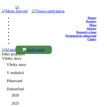
Domov
Projekty
Mapa
Aktivity
Rozpočet a dane
Participatívne plánovanie
Články
Kontakt
Filter projektov
Všetky stavy
Všetky stavy
V realizácii
Plánované
Dokončené
2026
2025